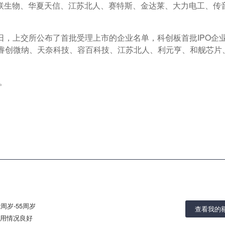
联生物、华夏天信、江苏北人、赛特斯、金达莱、大力电工、传
。
4日，上交所公布了首批受理上市的企业名单，科创板首批IPO企
、睿创微纳、天奈科技、容百科技、江苏北人、利元亨、和舰芯片
。
2周岁-55周岁
查看我的
用情况良好