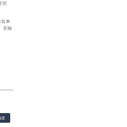
音控
业名单
、安翰
额度