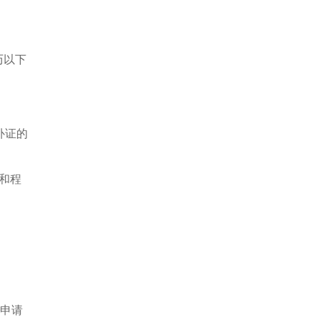
历以下
补证的
和程
示申请