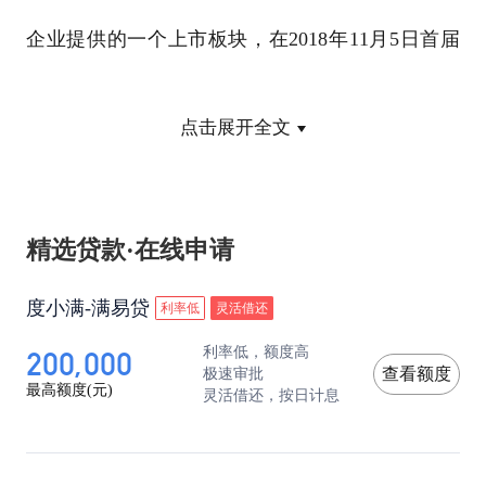
企业提供的一个上市板块，在2018年11月5日首届
中国国际进口博览会开幕式上，我国国家主席习近
点击展开全文
平正式提出设立科创板。
设立科创板的目的主要是为了让我国有发展潜力的
精选贷款·在线申请
科技型和创新型中小企业能够更加容易的上市。
度小满-满易贷
利率低
灵活借还
科技型企业主要是指我国的高新技术企业、或经过
200,000
利率低，额度高
极速审批
查看额度
政府权威认证的科技型企业等；创新型企业主要是
最高额度(元)
灵活借还，按日计息
指新技术、新业态、新产业、新模式概念中确立的
三类行业。