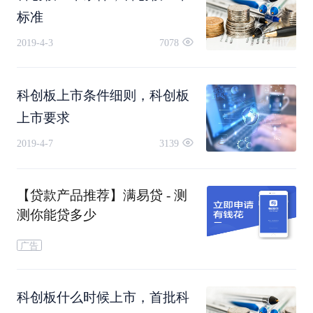
一般在上海证券交易所受理企业的上市申请后还需
标准
2019-4-3
7078
要经历一段时间企业才可正式上市，企业想要登陆
科创板，需要经历申请受理、审核问询、上市委审
科创板上市条件细则，科创板
议、证监会注册、发行上市这几个过程。
上市要求
2019-4-7
3139
上交所需要在3个月的时间内作出是否同意发行上
市的审核意见，这3个月的时间不包含回复审核问
【贷款产品推荐】满易贷 - 测
测你能贷多少
询时间，发行人等回复审核问询时间一般也不超过
广告
3个月的时间。
科创板什么时候上市，首批科
之后上交所会将审核意见交由证监会，证监会在20