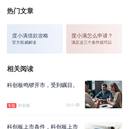
热门文章
一是机器人、新型显示、再制造等20个从制造到智
造的重点方向；二是大数据、网络视听、云平台等
度小满借款攻略
度小满怎么申请？
官方权威解读
满足这三个条件就可以
14个制造服务融合的先进方向；三是信用服务、互
联网金融等9个新型服务业态等。
相关阅读
自2018年11月5日习主席宣布设立科创板后，多家
科创板鸣锣开市，受到瞩目。
企业向上交所提出了创新板上市申请，截止到4月3
日，上交所网站显示，目前已受理37家企业科创板
5913
科创板
专题
上市申请。
科创板上市条件，科创板上市