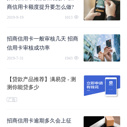
商信用卡额度提升要怎么做?
章），或经核实过原件并注明的工作证（或者名
2019-9-19
1013
片）。
招商信用卡一般审核几天 招商
3、财力证明：
信用卡审核成功率
2019-7-31
1943
可以是银行的代发工资记录，或所得税扣缴凭
证，或房、车、存款和投资市值证明文件（如房产
【贷款产品推荐】满易贷 - 测
测你能贷多少
证/汽车行驶证/银行定期存单的复印件）等能证明
广告
你个人财产水平的资料。另外还可提供一些可供参
考的证明文件：比如招行储蓄卡近3个月的流水，
招商信用卡逾期多久会上征