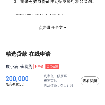
3、携带有效身份证件到招商银行柜台查询。
招商信用卡审核成功率多少
点击展开全文
信用卡申请通过率、额度高低取决于你申请时
提供的你名下各项财力证明如房产证、汽车行驶
证、工作收入证明等，财力证明越多，通过率、批
精选贷款·在线申请
卡额度就相对高一些。
度小满-满易贷
利率低
灵活借还
200,000
利率低，额度高
在申卡之前，必须对照招行需要的材料做好准
极速审批
查看额度
最高额度(元)
灵活借还，按日计息
备工作。招行申卡的主要条件是年满18-60周岁，
有稳定的工作和收入，需要提供身份证正反面复印