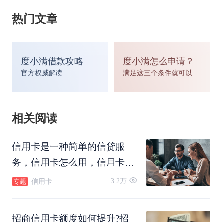
件，当然如果能提供其他财力证明就会对下卡成功
热门文章
率和额度有很大的帮助。
度小满借款攻略
度小满怎么申请？
详细材料如下：
官方权威解读
满足这三个条件就可以
1、身份证明：
相关阅读
身份证正反面的复印件，或者军人证复印件。
信用卡是一种简单的信贷服
务，信用卡怎么用，信用卡怎
2、工作证明：
么还款，信用卡可以转账吗，
3.2万
信用卡
专题
信用卡怎么注销。
任职单位出具的工作证明原件（包括具体的公
招商信用卡额度如何提升?招
司名称、部门、岗位及收入情况，加盖公章或人事