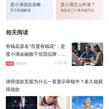
度小满借款攻略
度小满怎么申请？
官方权威解读
满足这三个条件就可以
相关阅读
有钱花原名“百度有钱花”，是
度小满金融旗下信贷品牌，借
钱就上度小满金融APP。
1.7万
有钱花
专题
借呗借款页面为什么一直显示审核中？多久能获
得借款