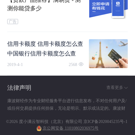
测你能贷多少
广告
信用卡额度 信用卡额度怎么查
中国银行信用卡额度怎么查
2019-4-1
2568
法律声明
查看更多
康波财经作为专业财经服务平台进行信息发布，不对任何用户及/
或任何交易提供任何担保，无论是明示、默示或法定的。康波财
经提供的各种信息及资料（包括但不限于文字、数据、图表及超
©2026 度小满云智科技（北京）有限公司
京ICP备2020045235号-1
链接）仅供参考（如：历史或预期收益不代表实际收益），不作
京公网安备 11010802036975号
为任何法律文件，亦不构成任何邀约、投资建议或承诺，用户应