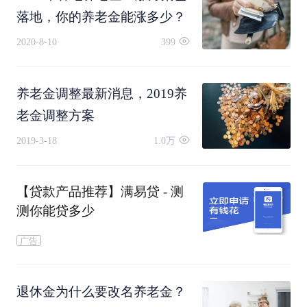
性。
落地，你的养老金能涨多少？
教育上面。因为退休金只能给你最低保障，而拿在
2020-8-10
399
手里的资产，有光明前景的孩子，才有更大概率给
你更幸福美好的“退休生活”。
养老金调整最新消息，2019养
老金调整方案
反映在中国当下的社会状况，就是教育和养老同时
2019-3-18
1.0万
成为两大社会痛点（也是商家最暴利的点。）
【贷款产品推荐】满易贷 - 测
何况，相比于西方社会，我国的医社保制度历史相
测你能贷多少
对短暂，在利益承诺没有大规模兑现之前，大家的
广告
对于退休金能养老的信任度还很低。再加上城市的
退休金为什么要改名养老金？
物价水平不断提高，在城市养老的成本不是普通阶