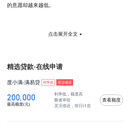
的意愿却越来越低。
这点，只要看看有多少人问：社保里的钱要如何取
点击展开全文
出来就可以了。一方面是强制缴纳，同时也考虑到
公司单位比自己缴得更多。不然，真的没人会将养
老保险当成是保住这份饭碗的首要因素。
精选贷款·在线申请
度小满-满易贷
当然，问题分得越细我们对现象的理解就越清楚。
利率低
灵活借还
200,000
利率低，额度高
虽然都是退休金的十四连涨，但国企、机关单位的
极速审批
查看额度
最高额度(元)
灵活借还，按日计息
退休金水平，远远高于那些私企里朝不保夕的中产
家庭和打工仔。饭碗更稳定，福利待遇更高，缴纳