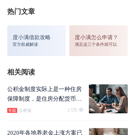
退休金的意愿自然更高。
热门文章
度小满借款攻略
度小满怎么申请？
官方权威解读
满足这三个条件就可以
相关阅读
公积金制度实际上是一种住房
保障制度，是住房分配货币化
面对不确定未来的人们，自然更倾向于把握住现
的一种形式，是国家法律规定
2.5万
公积金
专题
在：购买股票，投资
理财
产品，攒钱买房、
买车
，
的重要的住房社会保障制度，
具有强制性、互助性、保障
最重要的是养儿防老，把更多的资金投入到小孩的
2020年各地养老金上涨方案已