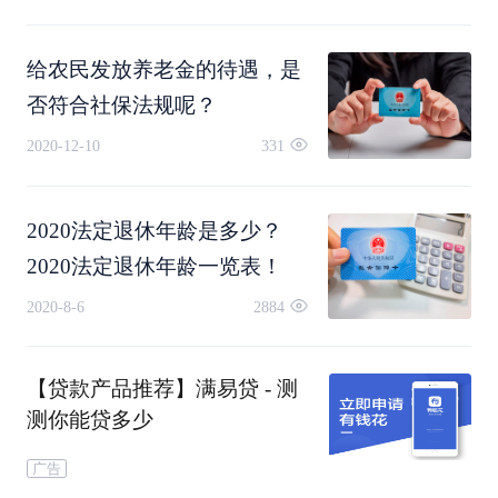
的劳动者提供患病时基本医疗
断增长，我们退休金的待遇也只会是越来越高。
需求保障而建立的社会保险制
给农民发放养老金的待遇，是
度。
因为根据过去的数据我们可以看到，从2005年开
否符合社保法规呢？
2020-12-10
331
始，一直到今年2020年，我们国家对于退休人员养
老金的待遇实现了16年连续增长，那么也足以说明
2020法定退休年龄是多少？
养老金不，但是能够保证按时所有的发放，还可以
2020法定退休年龄一览表！
保证一年比一年更多，所以说这就是养老金，当然
2020-8-6
2884
我们正常去参加一份养老金，对于我们个人来说是
【贷款产品推荐】满易贷 - 测
非常关键的，也是对于我们今后养老生活的一个最
测你能贷多少
基本的保障。有了养老金，那么我们就可以对于老
广告