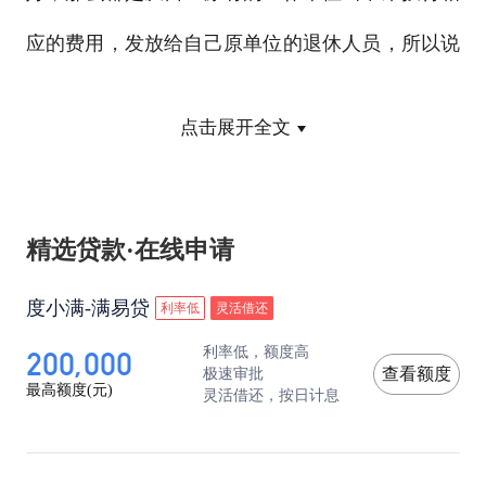
应的费用，发放给自己原单位的退休人员，所以说
只有工作单位的人群才可能会拥有一份退休金的待
点击展开全文
遇。
但是这个退休制度的改变，打破了通过工作单位，
精选贷款·在线申请
来发放退休金的这样的一种情形。从1992年开始，
度小满-满易贷
利率低
灵活借还
全国统一性地建立了社保制度，也就是要统一交纳
200,000
利率低，额度高
社保当时的社保，仅仅只包括职工养老保险种，还
极速审批
查看额度
最高额度(元)
灵活借还，按日计息
没有出台职工医疗保险，我们正常参加职工养老保
险，最终是可以获得一份养老金的待遇，所以说退