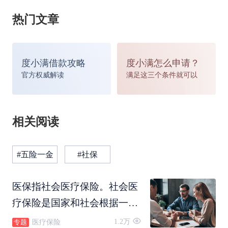
休金的改名就由此产生，因为你参加的是养老保
热门文章
险，所以说就被称之为是养老金。
度小满借款攻略
度小满怎么申请？
更多的含义就是自己退休以后，主要是用作自己养
官方权威解读
满足这三个条件就可以
老以后的生活费的来源，那么被称之为是养老金，
相关阅读
其实它的整体含义跟退休金其实没有太大的区别，
因为都是自己退休以后才能够获得这笔收入，而这
#五险一金
#社保
笔收入的领取期限也是没有变化，也就是说自己是
医保指社会医疗保险。社会医
可以领取终身的，只要是人活着，那么这个钱是可
疗保险是国家和社会根据一定
以一直领取的，并且每一年随着自己退休年限的不
的法律法规，为向保障范围内
1.2万
医疗保险
专题