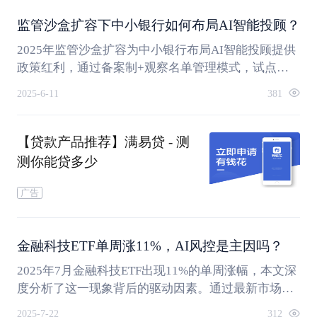
策解读和人工智能训练数据监管等核心问题。重点分
析北京10大行业标杆场景建设、上海科技保险新政等
监管沙盒扩容下中小银行如何布局AI智能投顾？
机遇，提供三步走策略、风险防控体系构建及跨区域
2025年监管沙盒扩容为中小银行布局AI智能投顾提供
协同发展方案，助力AI企业把握政策红利，提升申请
政策红利，通过备案制+观察名单管理模式，试点银
成功率和商业化落地速度。
行可优先接入央行金融科技监管系统，享受跨境数据
2025-6-11
381
流动试点和风险资产额度倾斜。区域性银行需结合区
域经济特色开发智能投顾产品，采用三层架构解决数
据分散难题，通过API 3.0标准接口、客户360视图和
【贷款产品推荐】满易贷 - 测
多模态大模型提升服务效能。SaaS模式将技术投入从
测你能贷多少
千万级降至百万级，长沙银行等机构创新人才战略突
破金融科技人才瓶颈，最终需通过机制建设、生态构
广告
建和风控升级三大战略支点实现可持续发展。
金融科技ETF单周涨11%，AI风控是主因吗？
2025年7月金融科技ETF出现11%的单周涨幅，本文深
度分析了这一现象背后的驱动因素。通过最新市场数
据揭示，AI风控技术的突破性进展（包括50毫秒响应
2025-7-22
312