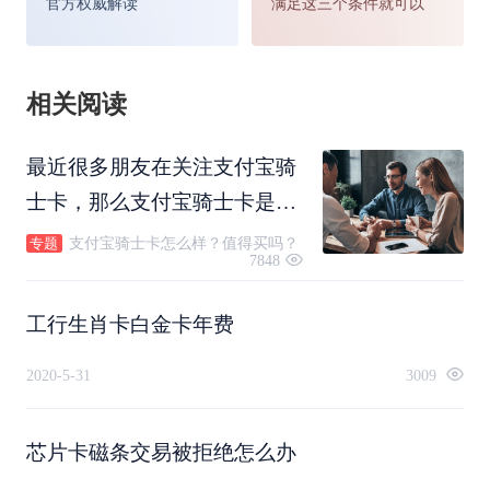
官方权威解读
满足这三个条件就可以
相关阅读
最近很多朋友在关注支付宝骑
士卡，那么支付宝骑士卡是什
么？有用吗？值得买吗？一起
支付宝骑士卡怎么样？值得买吗？
专题
7848
跟随康波财经小编来看看吧～
工行生肖卡白金卡年费
2020-5-31
3009
芯片卡磁条交易被拒绝怎么办