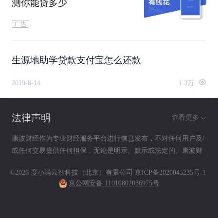
测你能贷多少
广告
生源地助学贷款支付宝怎么还款
2019-8-14
1.3万
法律声明
查看更多
康波财经作为专业财经服务平台进行信息发布，不对任何用户及/
或任何交易提供任何担保，无论是明示、默示或法定的。康波财
经提供的各种信息及资料（包括但不限于文字、数据、图表及超
©2026 度小满云智科技（北京）有限公司
京ICP备2020045235号-1
链接）仅供参考（如：历史或预期收益不代表实际收益），不作
京公网安备 11010802036975号
为任何法律文件，亦不构成任何邀约、投资建议或承诺，用户应
依其独立判断做出决策。用户据此进行决策而产生的风险等后果
请自行承担，康波财经不承担任何责任。