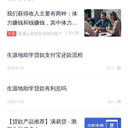
我们获得收入主要有两种：体
力赚钱和钱赚钱，其中体力赚
钱我们都很熟悉，那么决定我
1783
普通人如何实现钱生钱？
专题
们能否与其他人拉开差距的就
是钱赚钱。
生源地助学贷款支付宝还款流程
2020-6-29
2471
生源地助学贷款有利息吗
2020-4-28
913
【贷款产品推荐】满易贷 - 测