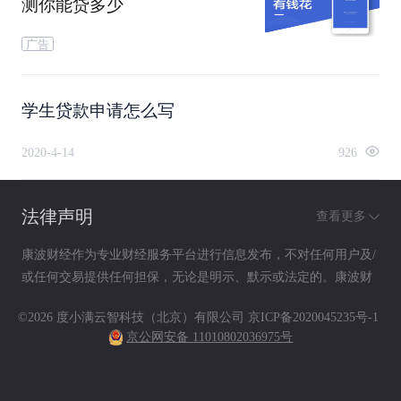
测你能贷多少
广告
学生贷款申请怎么写
2020-4-14
926
法律声明
查看更多
康波财经作为专业财经服务平台进行信息发布，不对任何用户及/
或任何交易提供任何担保，无论是明示、默示或法定的。康波财
经提供的各种信息及资料（包括但不限于文字、数据、图表及超
©2026 度小满云智科技（北京）有限公司
京ICP备2020045235号-1
链接）仅供参考（如：历史或预期收益不代表实际收益），不作
京公网安备 11010802036975号
为任何法律文件，亦不构成任何邀约、投资建议或承诺，用户应
依其独立判断做出决策。用户据此进行决策而产生的风险等后果
请自行承担，康波财经不承担任何责任。