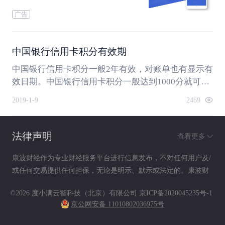
广告
中国银行信用卡积分有效期
中国银行信用卡积分一般2年有效，对账单也有显示有
效日期。中国银行信用卡积分一般达到1000分就可以
兑换商品，具体兑换什么物品则要根据兑换当时的积
2019-1-9
2469
分兑换规则。
法律声明
查看更多
康波财经作为专业财经服务平台进行信息发布，不对任何用户及/
或任何交易提供任何担保，无论是明示、默示或法定的。康波财
经提供的各种信息及资料（包括但不限于文字、数据、图表及超
©2026 度小满云智科技（北京）有限公司
京ICP备2020045235号-1
链接）仅供参考（如：历史或预期收益不代表实际收益），不作
京公网安备 11010802036975号
为任何法律文件，亦不构成任何邀约、投资建议或承诺，用户应
依其独立判断做出决策。用户据此进行决策而产生的风险等后果