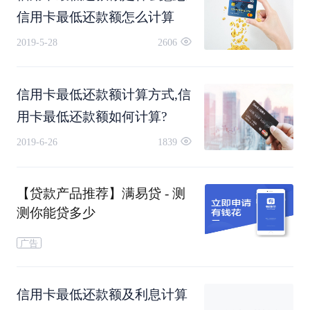
10%，另一个用户则为20%，因此具体的最低还款
信用卡最低还款额怎么计算
2019-5-28
2606
额比例需要以银行的规定为准。
除了最低还款额的比例之外，很多银行在计算最低
信用卡最低还款额计算方式,信
用卡最低还款额如何计算?
还款额时不会包含分期还款账单，只会计算新消费
2019-6-26
1839
的账单，例如某用户的最低还款额比例为10%，本
期还款账单为5000元。
【贷款产品推荐】满易贷 - 测
测你能贷多少
广告
信用卡最低还款额及利息计算