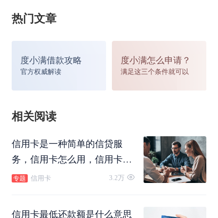
热门文章
度小满借款攻略
度小满怎么申请？
官方权威解读
满足这三个条件就可以
不过目前银行对于最低还款已经变更了比例规则，
相关阅读
很多银行将不再按照10%的标准计算最低还款额，
信用卡是一种简单的信贷服
部分银行会根据不同用户的实际情况进行最低还款
务，信用卡怎么用，信用卡怎
额比例的设定。
么还款，信用卡可以转账吗，
3.2万
信用卡
专题
信用卡怎么注销。
可能同一家银行一个用户的最低还款额为账单的
信用卡最低还款额是什么意思