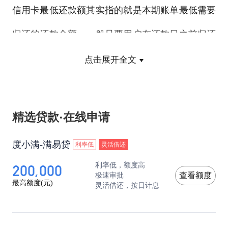
信用卡最低还款额其实指的就是本期账单最低需要
归还的还款金额，一般只要用户在还款日之前归还
了账单页面显示的最低还款额，那么就不会被视为
点击展开全文
逾期还款，属于正常还款。
现在很多银行的信用卡最本期消费账单的低还款额
精选贷款·在线申请
都是10%，例如用户本期的账单为5000元，那么最
度小满-满易贷
利率低
灵活借还
低还款额则为500元。
200,000
利率低，额度高
极速审批
查看额度
最高额度(元)
灵活借还，按日计息