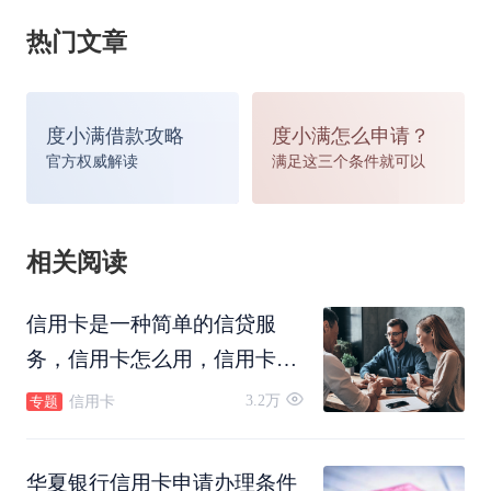
供公司开具的工作证明，需写明具体的公司名称、
热门文章
部门、岗位及收入情况，并加盖公司公章或人事
章。
度小满借款攻略
度小满怎么申请？
官方权威解读
满足这三个条件就可以
3、辅助材料――其他资产证明学历、职称、专业
资格证书、自有房产证、自有汽车行驶证、华夏银
相关阅读
行定期存单复印件、现居住地最近三个月的电话、
信用卡是一种简单的信贷服
水、电、煤气费的任一单据原件，其它银行信用卡
务，信用卡怎么用，信用卡怎
证明文件(最近三期对账单原件)等。
么还款，信用卡可以转账吗，
3.2万
信用卡
专题
信用卡怎么注销。
华夏银行信用卡申请办理条件