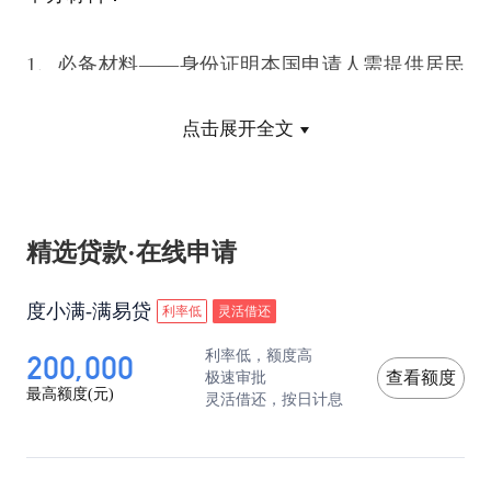
1、必备材料――身份证明本国申请人需提供居民
身份证或者军官证复印件;如果您是港澳同胞，则
点击展开全文
需提供来往内地通行证及一年以上居住证明复印
件;如果您是外籍人士 ，则提供护照及一年以上居
精选贷款·在线申请
住证复印件即可。其中不满16周岁的附属卡申请
度小满-满易贷
利率低
灵活借还
人，必须提供户口簿复印件。
200,000
利率低，额度高
极速审批
查看额度
2、必备材料――工作及收入证明可以是由任职单
最高额度(元)
灵活借还，按日计息
位开具的工作证明原件或工作证/牌复印件。如提