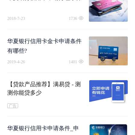
2018-7-23
1736
华夏银行信用卡金卡申请条件
有哪些?
2019-4-26
1401
二、华夏信用卡申请方式：
【贷款产品推荐】满易贷 - 测
测你能贷多少
1、银行网点申请：您只需携带相关的申请资料，
广告
到华夏银行网点填写申请表格，递交申请材料即
可。
华夏银行信用卡申请条件_申