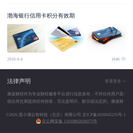
一个日期，它是我们在网上购物是会用到的支付信
渤海银行信用卡积分有效期
息，一般在某些网站消费购物，信用卡用户可以通
过输入信用卡卡号、有效日期以及信用卡安全码即
可完成支付。
2018-9-4
1646
因此各位卡友平时要注意保管好自己的信用卡信
法律声明
查看更多
息，以免信息泄露后容易出现信用卡被盗刷的可能
康波财经作为专业财经服务平台进行信息发布，不对任何用户及/
性。
或任何交易提供任何担保，无论是明示、默示或法定的。康波财
经提供的各种信息及资料（包括但不限于文字、数据、图表及超
©2026 度小满云智科技（北京）有限公司
京ICP备2020045235号-1
链接）仅供参考（如：历史或预期收益不代表实际收益），不作
京公网安备 11010802036975号
为任何法律文件，亦不构成任何邀约、投资建议或承诺，用户应
依其独立判断做出决策。用户据此进行决策而产生的风险等后果