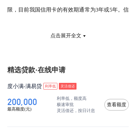
限，目前我国信用卡的有效期通常为3年或5年。信
用卡设置有效期的目的主要有以下几点：
点击展开全文
1、为了使用户可以正常使用信用卡，信用卡在使
用的过程中会有一定程度的磨损，如果一直不换新
精选贷款·在线申请
卡，信用卡可能会出现损坏的情况，导致大家无法
正常使用信用卡；
度小满-满易贷
利率低
灵活借还
200,000
利率低，额度高
极速审批
查看额度
2、降低风险
最高额度(元)
灵活借还，按日计息
这个风险主要分银行风险和持卡人风险两部分，对