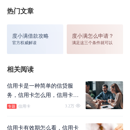
于银行来说，信用卡是属于信用
贷款
产品，给持卡
热门文章
人授信额度银行是需要担风险的，持卡人的工作、
财力状况可能会发生变化。
度小满借款攻略
度小满怎么申请？
官方权威解读
满足这三个条件就可以
设置一个有效期，银行就可以重新评估用户的个人
综合状况，可以降低银行风险。对于持卡人来说可
相关阅读
以降低信用卡被盗刷的可能性。
信用卡是一种简单的信贷服
信用卡有效期怎么看，信用卡有效期mmyy是什么
务，信用卡怎么用，信用卡怎
么还款，信用卡可以转账吗，
3.2万
信用卡
专题
意思
信用卡怎么注销。
大家可以直接在信用卡的卡面上看到信用卡的有效
信用卡有效期怎么看，信用卡