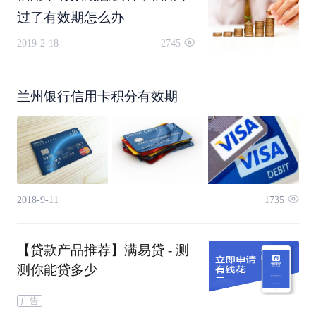
过了有效期怎么办
期，信用卡有效期一般就印在信用卡卡号的下方，
2019-2-18
2745
信用卡有效期的标准格式是月份在前，年份在后。
兰州银行信用卡积分有效期
例如某信用卡的卡号下方为09/20，就代表着信用
卡会在2020年9月份过期。如果信用卡的有效期因
日常磨损，导致无法看清，那么持卡人可以拨打银
2018-9-11
1735
行客服热线来查询，银行的客服电话也会印在信用
卡的卡面上，大家可以通过拨打信用卡卡面的电话
【贷款产品推荐】满易贷 - 测
来查询有效期。
测你能贷多少
广告
在这里小编要提醒大家，信用卡的有效期不仅仅是