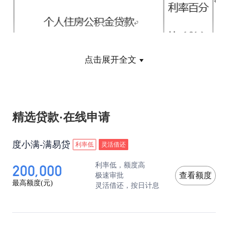
点击展开全文
精选贷款·在线申请
而在办理银行信用贷款时，以上利率就不适用，需
度小满-满易贷
利率低
灵活借还
要根据银行具体要求来，通常年利率在8%-18%左
200,000
利率低，额度高
右，周期较短，以三个月到36个月为多。
极速审批
查看额度
最高额度(元)
灵活借还，按日计息