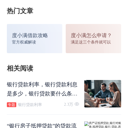
热门文章
度小满借款攻略
度小满怎么申请？
官方权威解读
满足这三个条件就可以
银行抵押贷款流程
相关阅读
办理银行抵押贷款流程相对简单，主要是核实抵押
银行贷款利率，银行贷款利息
是多少，银行贷款要什么条
物资产，由银行审核后发放贷款。
件，哪个银行贷款利息最低
2.3万
银行贷款利率
专题
呢？
①首先建议咨询银行客服确定自己是否符合银行的
“银行房子抵押贷款”的贷款流
贷款条件。