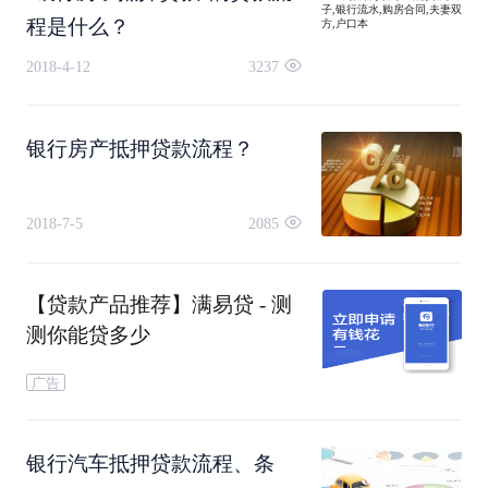
程是什么？
②在符合银行贷款条件的前提下，前往银行网点，
2018-4-12
3237
提出贷款申请。
银行房产抵押贷款流程？
③准备贷款材料，包括身份证明，户口证明，婚姻
2018-7-5
2085
关系证明，收入水平证明，房屋所有证明等。
【贷款产品推荐】满易贷 - 测
④第三方机构对房屋进行评估。
测你能贷多少
广告
银行汽车抵押贷款流程、条