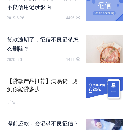
首先大家要确定自己是不是有征信问题，查询一下
不良信用记录影响
2019-6-26
4496
就知道了。具体有线上和线下两种操作方式：线上
是进入央行的个人信用中心查询；线下则是到相关
贷款逾期了，征信不良记录怎
的金融递交书面申请查询。
么删除？
2020-8-3
1411
【贷款产品推荐】满易贷 - 测
不良征信会影响多长时间
测你能贷多少
广告
根据国家的相关法规，不良征信的记录时间为5
提前还款，会记录不良征信？