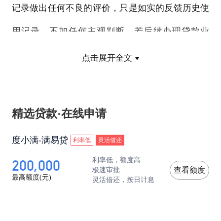
记录做出任何不良的评价，只是如实的反馈历史使
用记录，不加任何主观判断。若后续办理贷款业
务，放贷行会综合参考您的信用记录，并不仅针对
点击展开全文
某段时间，若能坚持保持良好的消费和还款记录，
则会不断增加信用度。
精选贷款·在线申请
度小满-满易贷
利率低
灵活借还
200,000
利率低，额度高
3.信用卡还款信息会被央行征信系统滚动记录24个
极速审批
查看额度
最高额度(元)
灵活借还，按日计息
月，也就是
信用卡逾期
还款产生的不良信用记录会
在征信系统里保存两年。如果用卡终止，对应的记