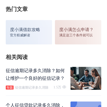
录也不再滚动，而是长时间保存下来。因此，信用
热门文章
卡发生逾期还款后，最好不要还清欠款后立即注销
信用卡，而应该坚持再用卡两年以上，且保持期间
度小满借款攻略
度小满怎么申请？
官方权威解读
满足这三个条件就可以
的信用良好，这样就能靠滚动记录把不良记录从征
信系统里去掉。
相关阅读
征信逾期记录多久消除？如何
让维护一个良好的征信记录？
如何查询
个人征信
1.5万
征信逾期记录多久消除
专题
个人征信贷款记录多久消除，