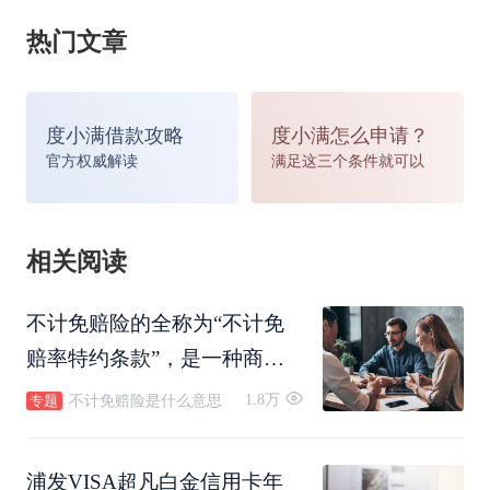
3. 交行银联白金信用卡
热门文章
交行“白麒麟”信用卡一直经久不衰，不得不说，这
度小满借款攻略
度小满怎么申请？
张白金卡的亮点在于权益多多并且还有许多的实用
官方权威解读
满足这三个条件就可以
性。交行银联白金信用卡的年费政策是1000元，首
年免年费，次年可以用25万积分兑换。拥有这
相关阅读
张“白麒麟”并不用担心积分不能达到25万元，在境
不计免赔险的全称为“不计免
外消费，结合“境外消费10倍积分”的活动，25万积
赔率特约条款”，是一种商业
险（车损险或三责险）的附加
分轻轻松松赚回来。
1.8万
不计免赔险是什么意思
专题
险。不计免赔险作为一种附加
险，需要以投保的“主险”为投
浦发VISA超凡白金信用卡年