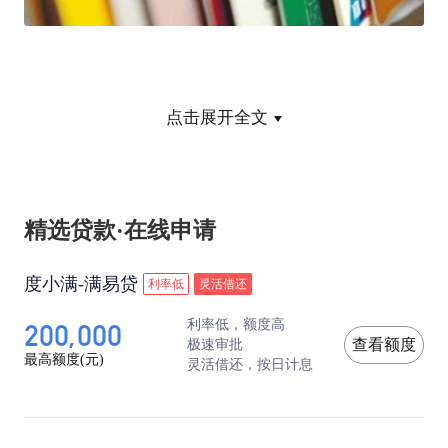
点击展开全文
2. 浦发美国运通白金卡
精选贷款·在线申请
浦发美国运通白金卡相对来说门槛稍微高点，年收
度小满-满易贷
利率低
灵活借还
入在25万以上的，建议申请，首年年费是3600元，
200,000
利率低，额度高
次年可以用20万积分兑换年费。
极速审批
查看额度
最高额度(元)
灵活借还，按日计息