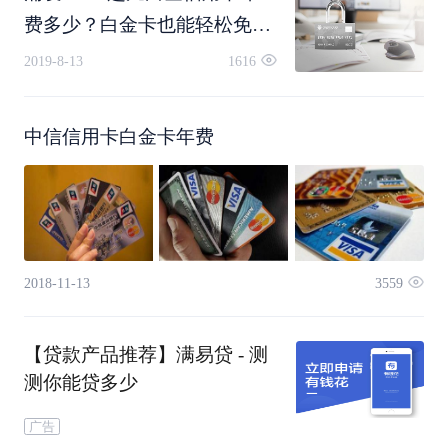
保前提条件，不可以单独进行
费多少？白金卡也能轻松免年
投保。
4. 招行经典白金卡
费！
2019-8-13
1616
招行白金卡的种类很多，而这张经典白金卡的门槛
中信信用卡白金卡年费
相对比较低，性价比比较高。招行白金卡的年费政
策是3600元每年，1万永久积分可以兑换主卡年
费。
2018-11-13
3559
【贷款产品推荐】满易贷 - 测
5. 农行尊然白金卡
测你能贷多少
广告
农行尊然白金卡分为典藏和精粹两个版本，精粹版