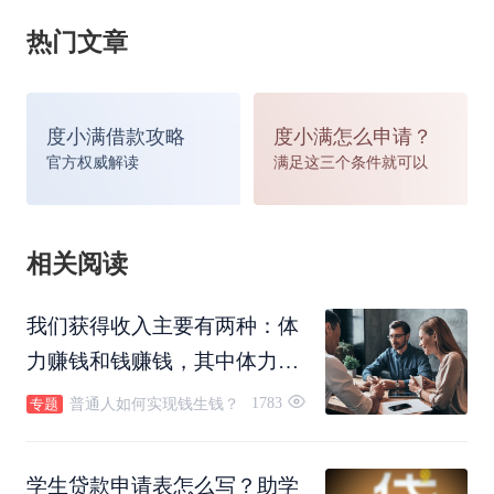
热门文章
度小满借款攻略
度小满怎么申请？
官方权威解读
满足这三个条件就可以
相关阅读
我们获得收入主要有两种：体
力赚钱和钱赚钱，其中体力赚
钱我们都很熟悉，那么决定我
1783
普通人如何实现钱生钱？
专题
们能否与其他人拉开差距的就
5、登录系统：可以通过设置的登录名和密码登
是钱赚钱。
学生贷款申请表怎么写？助学
录，也可以使用身份证登录。