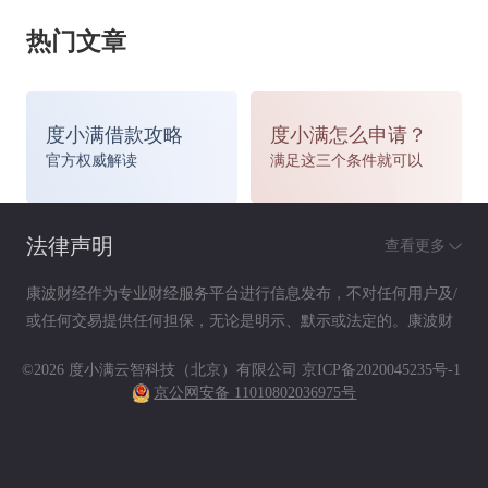
也有一定的差异，不过具体也可以登录保险公司的
热门文章
官网来了解，一般规定在投保者出院之后1-2周内
都是可以拿到补偿的。另外在投保的类型上，像重
度小满借款攻略
度小满怎么申请？
官方权威解读
满足这三个条件就可以
大疾病保险或者意外伤残保险等等，这些由于涉及
到的领域不同，所以在保险申请补偿的时候，需要
法律声明
查看更多
递交的资料以及需要的时间也不同。就比如意外伤
康波财经作为专业财经服务平台进行信息发布，不对任何用户及/
残保险，在保险之前，还需要保险公司的侦查人员
或任何交易提供任何担保，无论是明示、默示或法定的。康波财
经提供的各种信息及资料（包括但不限于文字、数据、图表及超
©2026 度小满云智科技（北京）有限公司
京ICP备2020045235号-1
进行现场勘查，才能够出具意外保险事故的证明，
链接）仅供参考（如：历史或预期收益不代表实际收益），不作
京公网安备 11010802036975号
为任何法律文件，亦不构成任何邀约、投资建议或承诺，用户应
之后走正规的申请报销程序。
依其独立判断做出决策。用户据此进行决策而产生的风险等后果
请自行承担，康波财经不承担任何责任。