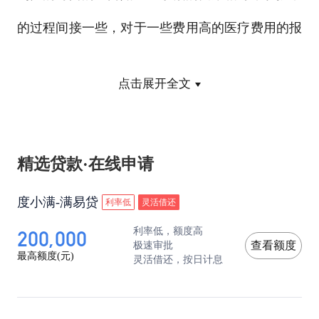
的过程间接一些，对于一些费用高的医疗费用的报
销，需要经过多部分的审核，所以花费的时间稍微
点击展开全文
拉出来一些，不过按照规定，只要提交上去的相关
资料齐全没有任何问题的话，都是可以拿到补偿金
的。而对于商业保险报销的制度来说，这一点也是
精选贷款·在线申请
与城镇医疗保险相似，但是不同的是，它在办理的
度小满-满易贷
利率低
灵活借还
流程上相对的稍微快捷一些。
200,000
利率低，额度高
极速审批
查看额度
最高额度(元)
灵活借还，按日计息
商业
保险报销期限
在不同的保险公司在规定上