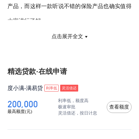
产品，而这样一款听说不错的保险产品也确实值得
大家进行了解。
点击展开全文
这款名为平安携程境外短线保险的境外旅游意
外保险，是由平安保险公司和携程旅行网共同打
造，其主要服务对象就是携程旅行网的众多旅游客
精选贷款·在线申请
户，在保险保障上具有更加广泛的保障空间，可以
度小满-满易贷
利率低
灵活借还
为保险公司提供额度更高的保险产品。
200,000
利率低，额度高
极速审批
查看额度
最高额度(元)
灵活借还，按日计息
很多人其实都明了，去境外旅游和在国内进行
旅游具有明显的区别，其面临的很多麻烦往往更