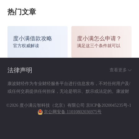
多，而语言不通就是其中最重要的问题，而许多事
热门文章
情又因为涉及两国关系和政策，所以也很不容易解
决，而一旦出现意外事故或者突发疾病，其消费费
度小满借款攻略
度小满怎么申请？
官方权威解读
满足这三个条件就可以
用也往往比国内要花费得多得多，所以，我们在办
理签证的时候，一般办理处会明确要求我们进行此
法律声明
查看更多
类保险的购买，甚至会对我们的购买额度提出明确
康波财经作为专业财经服务平台进行信息发布，不对任何用户及/
或任何交易提供任何担保，无论是明示、默示或法定的。康波财
的要求。
经提供的各种信息及资料（包括但不限于文字、数据、图表及超
©2026 度小满云智科技（北京）有限公司
京ICP备2020045235号-1
链接）仅供参考（如：历史或预期收益不代表实际收益），不作
京公网安备 11010802036975号
为任何法律文件，亦不构成任何邀约、投资建议或承诺，用户应
对于很多想要到申根国家去进行境外旅游的人
依其独立判断做出决策。用户据此进行决策而产生的风险等后果
请自行承担，康波财经不承担任何责任。
们来说，购买境外旅游保险一定要购买额度最低为