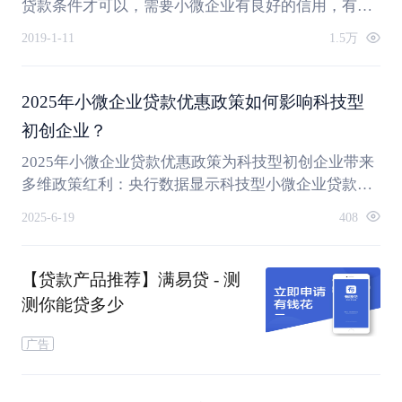
贷款条件才可以，需要小微企业有良好的信用，有按
时足额还款本息的能力，能够提供有效的财力证明
2019-1-11
1.5万
等。
2025年小微企业贷款优惠政策如何影响科技型
初创企业？
2025年小微企业贷款优惠政策为科技型初创企业带来
多维政策红利：央行数据显示科技型小微企业贷款利
率同比降低0.8个百分点，集成电路、人工智能领域可
2025-6-19
408
享基准利率下浮10%-15%。科技部企业创新积分直接
关联银行授信评分，知识产权质押融资周期缩短至3个
工作日。省级差异化政策中，浙江实现5小时极速放
【贷款产品推荐】满易贷 - 测
款，广东推出供应链金融白名单，四川试点绿色信贷
测你能贷多少
试验田。湖南创业担保贷款新政明确"三表一书"申请
材料，农业合作社可通过三步优化法将授信额度提升
广告
三倍。跨境电商企业可运用"三三制"外汇避险方案，
结合"汇保通"服务降低汇率风险。建议企业建立政策