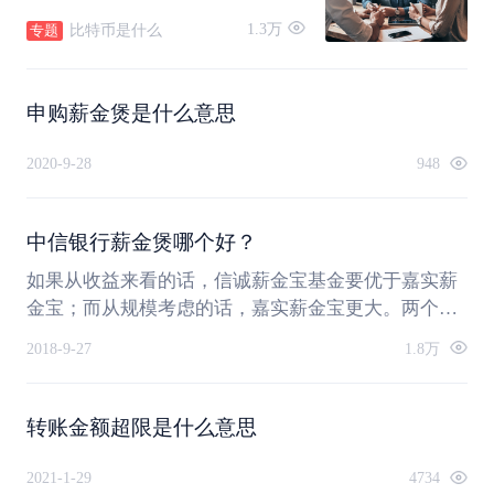
一种网络虚拟资产。比特币也
1.3万
比特币是什么
专题
被意译为“比特金”。截止到目
前，比特币已经诞生十一年。
申购薪金煲是什么意思
2020-9-28
948
中信银行薪金煲哪个好？
如果从收益来看的话，信诚薪金宝基金要优于嘉实薪
金宝；而从规模考虑的话，嘉实薪金宝更大。两个版
本的中信银行薪金煲实际上差别不大，所以大家在购
2018-9-27
1.8万
买时，可以根据自己的实际情况来考虑。
转账金额超限是什么意思
2021-1-29
4734