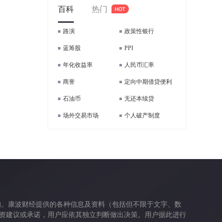
百科
热门
路演
政策性银行
蓝筹股
PPI
年化收益率
人民币汇率
商誉
定向中期借贷便利
石油币
无还本续贷
场外交易市场
个人破产制度
的。康波财经提供的各种信息及资料（包括但不限于文字、数
资建议或承诺，用户应依其独立判断做出决策。用户据此进行