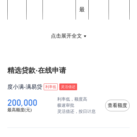
最
快
关键
点击展开全文
产品
平均
综合年化利
到
适合
资质
类型
额度
率
账
人群
要求
时
精选贷款·在线申请
间
度小满-满易贷
利率低
灵活借还
200,000
利率低，额度高
公积
极速审批
查看额度
公积
最高额度(元)
灵活借还，按日计息
银行
2
金连
金缴
闪电
30万
4.5%-6.8%
小
续缴
存满1