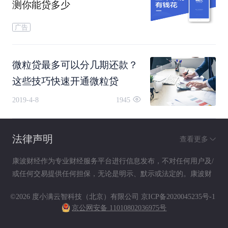
测你能贷多少
币信
时
单企
级以
广告
贷
业
上
微粒贷最多可以分几期还款？
个人应急方案TOP3详解
这些技巧快速开通微粒贷
2019-4-8
1945
微粒贷闪电贷成本解析
2025年新规要求平台必须展示综合年化利率，用户
法律声明
查看更多
比价更为透明。以借款10万为例：
康波财经作为专业财经服务平台进行信息发布，不对任何用户及/
或任何交易提供任何担保，无论是明示、默示或法定的。康波财
日利率0.04%（表面成本）
经提供的各种信息及资料（包括但不限于文字、数据、图表及超
©2026 度小满云智科技（北京）有限公司
京ICP备2020045235号-1
链接）仅供参考（如：历史或预期收益不代表实际收益），不作
单笔手续费0.1%（隐性成本）
京公网安备 11010802036975号
为任何法律文件，亦不构成任何邀约、投资建议或承诺，用户应
依其独立判断做出决策。用户据此进行决策而产生的风险等后果