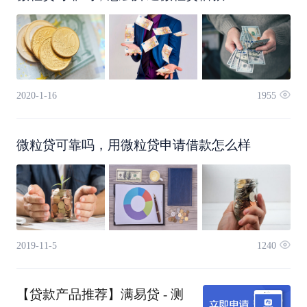
贷款
80%
日
人群
上
有核
1
核心
2020-1-16
1955
供应
订单
心企
工
企业
链金
金额
9%-12%
业应
微粒贷可靠吗，用微粒贷申请借款怎么样
作
确权
融
70%
收账
日
文件
款的
试点
企业
2019-11-5
1240
数字
1.5
城市
纳税
人民
【贷款产品推荐】满易贷 - 测
10万
6%-9%
小
白名
等级B