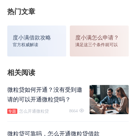
贷
时
纳6个
热门文章
年者
月+
度小满借款攻略
度小满怎么申请？
微信
微信
官方权威解读
满足这三个条件就可以
53
微粒
支付
支付
20万
7.2%-14.6%
分
贷
高频
分
相关阅读
钟
用户
≥650
微粒贷如何开通？没有受到邀
请的可以开通微粒贷吗？
3
持有
保单
保单
现金
8664
怎么开通微粒贷
专题
工
长期
生效2
质押
价值
5.8%-8%
作
保单
年以
微粒贷可靠吗，怎么开通微粒贷借款