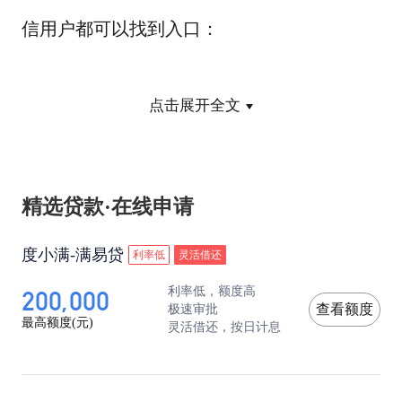
信用户都可以找到入口：
0
1
点击展开全文
在“我的钱包”中找到“
理财
通”
精选贷款·在线申请
度小满-满易贷
利率低
灵活借还
200,000
利率低，额度高
极速审批
查看额度
最高额度(元)
灵活借还，按日计息