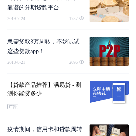
靠谱的分期贷款平台
2019-7-24
1737
0
2
急需贷款3万周转，不妨试试
这些贷款app！
进入“理财通”界面，在最底部找到“我的”
2018-8-21
2096
【贷款产品推荐】满易贷 - 测
测你能贷多少
广告
疫情期间，信用卡和贷款周转