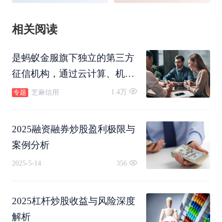
相关阅读
是蚂蚁金服旗下独立的第三方
征信机构，通过云计算、机器
学习等技术客观呈现个人的信
1.4万
芝麻信用
专题
用状况。
2025融资融券炒股盈利极限与
案例分析
2025-5-14
356
2025杠杆炒股收益与风险深度
解析