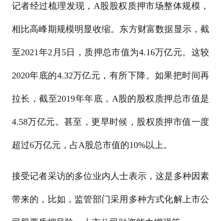
记者经过梳理发现，A股股权质押市场整体规模，
相比高峰期规模明显收缩。东方财富数据显示，截
至2021年2月5日，质押总市值为4.16万亿元。这较
2020年底的4.32万亿元，有所下降。如果把时间再
拉长，截至2019年年底，A股的股权质押总市值是
4.58万亿元。甚至，更早时候，股权质押市值一度
超过6万亿元，占A股总市值的10%以上。
接受记者采访的多位业内人士表示，这是多种因素
带来的，比如，监管部门采用多种方式化解上市公