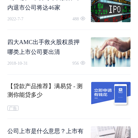
内退市公司将达46家
的公司部分无限售流通股股票在中国结算办理了解
2022-7-7
488
除质押登记手续，本次解除质押后，万丰集团质押
股份占公司总股本比例下降至13.14%，质押率下降
四大AMC出手救火股权质押
哪类上市公司要出清
至39.39%，
2018-10-31
956
由此，公司的股权质押率在半个月时间里，实现
【贷款产品推荐】满易贷 - 测
了“三连降”：2月3日的公告显示，万丰集团质押股
测你能贷多少
份占公司总股本比例下降至25.17%，质押率下降至
广告
75.43%；2月4日的公告称，万丰集团质押股份占公
司总股本比例下降至18.82%，质押率下降至
公司上市是什么意思？上市有