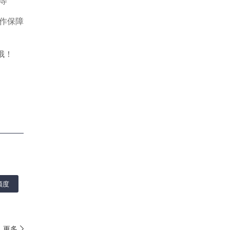
等
作保障
哦！
额度
更多