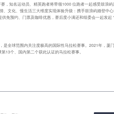
”将率先开赛，知名运动员、精英跑者将带领1000 位跑者一起感受鼓浪
从爱情、文化、慢生活三大维度实现体验升级：携手鼓浪屿婚登中
供免预约、门票及咖啡优惠，赛后度小满还和组委会一起发起 
年，是全球范围内关注度极高的国际性马拉松赛事。2021年，厦
全球第13个、国内第二个获此认证的马拉松赛事。