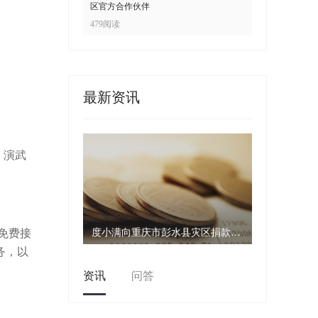
区官方合作伙伴
479阅读
最新资讯
、演武
度小满向重庆市彭水县灾区捐款1000万元
免费接
务，以
资讯
问答