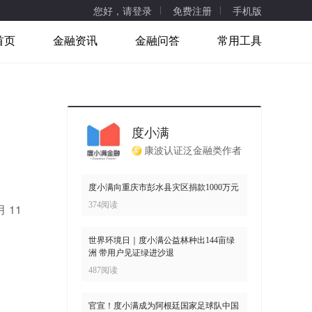
您好，请登录
免费注册
手机版
首页
金融资讯
金融问答
常用工具
度小满
康波认证泛金融类作者
度小满向重庆市彭水县灾区捐款1000万元
374阅读
 11
世界环境日｜度小满公益林种出144亩绿
洲 带用户见证绿进沙退
487阅读
官宣！度小满成为阿根廷国家足球队中国