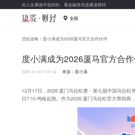
在人生康波中选对的，看金融资讯选康波财经
全国
贷款攻略
度小满成为2026厦马官方合作伙伴
度小满成为2026厦马官方合
来源：度小满
2025-12-18 17:31:34
12月17日，2026 厦门马拉松赛・第七届中国马拉松博览
日7:10 鸣枪起跑。作为2026 厦门马拉松官方