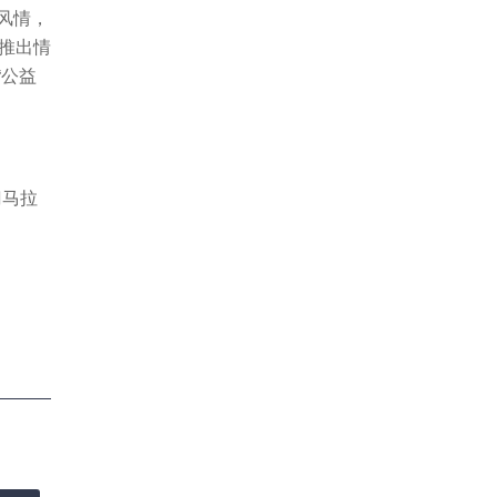
屿风情，
心推出情
“公益
门马拉