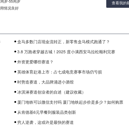
2周岁-55周岁
查看我的
用情况良好
伴
盒马多数门店现金流转正，新零售盒马模式跑通了？
3.8 万跑者穿越古城！2025 度小满西安马拉松顺利完赛
外资更爱哪些赛道？
英雄体育赴港上市：占七成电竞赛事市场仍亏损
时势造赛道，大品牌涌进小酒馆
冰淇淋赛道创业者的自述（建议收藏）
厦门地铁可以微信支付吗 厦门地铁起步价是多少？如何购票
从肯德基6元早餐到服装品类创新
穷人逆袭，这或许是最快的赛道