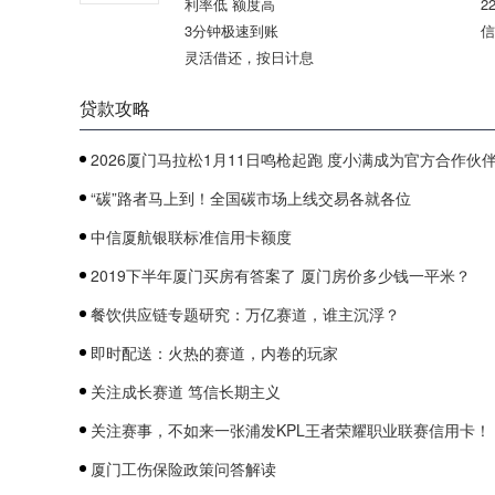
利率低 额度高
2
3分钟极速到账
信
灵活借还，按日计息
贷款攻略
2026厦门马拉松1月11日鸣枪起跑 度小满成为官方合作伙
“碳”路者马上到！全国碳市场上线交易各就各位
中信厦航银联标准信用卡额度
2019下半年厦门买房有答案了 厦门房价多少钱一平米？
餐饮供应链专题研究：万亿赛道，谁主沉浮？
即时配送：火热的赛道，内卷的玩家
关注成长赛道 笃信长期主义
关注赛事，不如来一张浦发KPL王者荣耀职业联赛信用卡！
厦门工伤保险政策问答解读