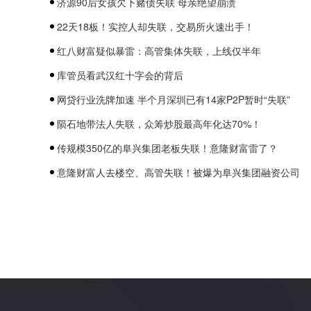
济源90后女孩欠下赌债失联 母亲绝望崩溃
22天18板！实控人却失联，交易所火速出手！
红八财富疑似暴雷：高管集体失联，上线仅半年
库管员看武汉红十字会的背后
网贷行业洗牌加速 半个月深圳已有14家P2P暂时“失联”
陨石地带法人失联，众筹炒股最高年化达70%！
传规模350亿的阜兴集团老板失联！意隆财富雷了？
意隆财富人去楼空、高管失联！被爆为阜兴集团融资公司