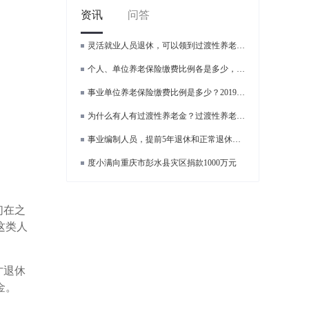
资讯
问答
灵活就业人员退休，可以领到过渡性养老金吗？
个人、单位养老保险缴费比例各是多少，个人账户入账比例是多少
事业单位养老保险缴费比例是多少？2019年养老金缴费一览
为什么有人有过渡性养老金？过渡性养老金到底是什么？
事业编制人员，提前5年退休和正常退休有什么区别？
度小满向重庆市彭水县灾区捐款1000万元
们在之
这类人
才退休
金。