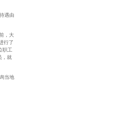
待遇由
前，大
进行了
位职工
员，就
询当地