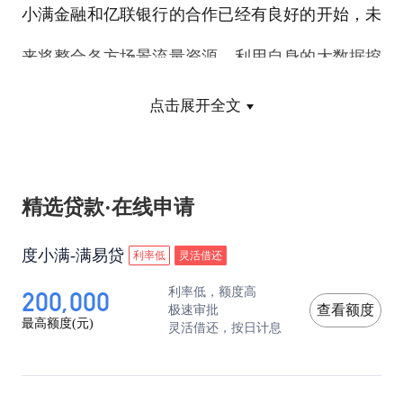
小满金融和亿联银行的合作已经有良好的开始，未
来将整合各方场景流量资源，利用自身的大数据挖
掘优势，以及对于用户风险定价能力，将双方战略
点击展开全文
合作提升到一个新的高度。”
精选贷款·在线申请
度小满-满易贷
利率低
灵活借还
200,000
利率低，额度高
极速审批
查看额度
最高额度(元)
灵活借还，按日计息