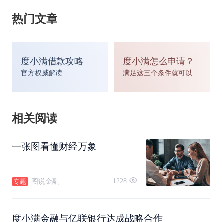
热门文章
（度小满金融副总裁许冬亮）
度小满借款攻略
度小满怎么申请？
官方权威解读
满足这三个条件就可以
相关阅读
亿联银行行长张其广表示，“亿联银行作为东北首
家民营银行，也是国内四家取得互联网
贷款
业务资
一张图看懂财经万象
格的银行之一，立足于数字银行、智慧生活的发展
1228
图说金融
专题
定位，积极推进互联网场景化金融服务。百度智能
云、度小满沿承了百度的技术基因和搜索场景优
度小满金融与亿联银行达成战略合作