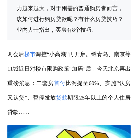
力越来越大，对于刚需的普通购房者而言，
该如何进行购房贷款呢？有什么房贷技巧？
业内人士指出，买房有8个技巧。
两会后
楼市
调控“小高潮”再开启。继青岛、南京等
11城近日对楼市限购政策“加码”后，今天北京再出
重磅消息：二套房
首付
比例提至60%、实施“认房
又认贷”、暂停发放
贷款
期限25年以上的个人住房
贷款……