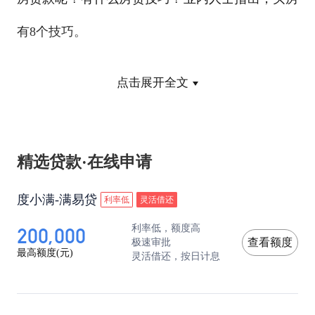
有8个技巧。
1.看银行对房贷的态度
点击展开全文
普通买房人看市场的方法很简单，那就是看银行对
买房贷款的态度。一般而言，银行对贷款的态度比
精选贷款·在线申请
专家的话真实、准确，可信度更高。
度小满-满易贷
利率低
灵活借还
200,000
利率低，额度高
银行手松，说明市场看好，投资客涌动，房价一般
极速审批
查看额度
最高额度(元)
灵活借还，按日计息
呈上涨趋势；银行手紧，说明市场风险加大，政策
调控，投资客抽身，绝大部分卖家着急，买家观