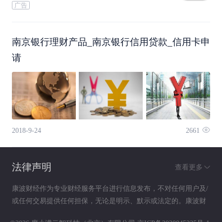
广告
5.推销房子的中介电话多
南京银行理财产品_南京银行信用贷款_信用卡申
中介向你推销房子的陌生电话少，证明市场行情
请
好，市场上并不缺客户，这时不是买房的时候；房
产中介向你推销房子的陌生电话多，证明市场行情
不好，市场上买房的客户少，跟房东讨价还价的机
2018-9-24
2661
会就多。
法律声明
查看更多
6.养房成本提前算仔细
康波财经作为专业财经服务平台进行信息发布，不对任何用户及/
或任何交易提供任何担保，无论是明示、默示或法定的。康波财
相对而言，社区越大，使用和维护成本越低。因
经提供的各种信息及资料（包括但不限于文字、数据、图表及超