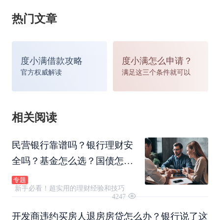
望，房价一般呈下跌趋势。
热门文章
2.通过平均价看供需比
度小满借款攻略
度小满怎么申请？
官方权威解读
满足这三个条件就可以
有专家说平均价格下跌是因为市场上出售的某类房
子增多，业内人士说如果供给增多真实需求也增
相关阅读
多，则此类房屋的价格持平或者小幅上扬，此时是
买不到便宜房子的；如果供给增多真实需求保持不
民营银行靠谱吗？银行理财安
全吗？基金怎么选？国债怎么
变，则此类房屋的价格立刻下跌，此时才是购买房
买？跟随康波财经小编一起寻
专题
新手必看！超实用的理财经验和技巧
屋的最佳时机。
找答案吧~
4247
开发商违约买房人退房房贷怎么办？银行说了这