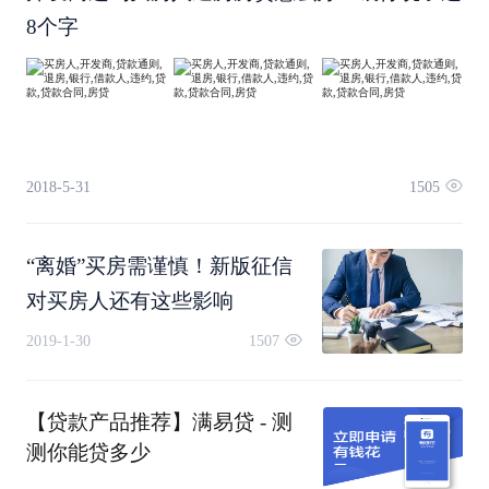
3.先别急着买导向类的房屋
8个字
一般来说政策导向类的房屋在政策导向初期价格上
扬，后期随着供给的增多而价格下滑，这时下手也
不迟。
2018-5-31
1505
4.有自住型客户“买跌不买涨”
“离婚”买房需谨慎！新版征信
对买房人还有这些影响
买房自住者，房价的涨与跌其实都只是一个数字而
2019-1-30
1507
已，最关键的是同样的房子买的时候付了多少钱。
在下跌时买入的价格肯定低于上涨时买入的价格，
【贷款产品推荐】满易贷 - 测
测你能贷多少
所以应该“买跌不买涨”。