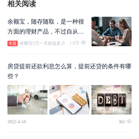
相关阅读
余额宝，随存随取，是一种很
方面的理财产品，不过自从余
额宝上线以后，收益一直在波
1.6万
余额宝1万一天收益多少
专题
动。那么，现在的余额宝1万
一天收益多少呢？
房贷提前还款利息怎么算，提前还贷的条件有哪
些？
2022-4-18
362