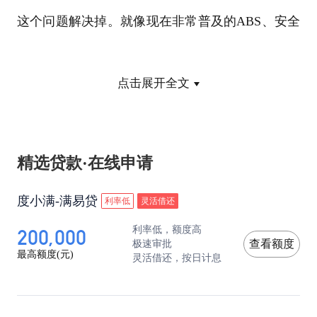
这个问题解决掉。就像现在非常普及的ABS、安全
气囊一样，能够开发出一种在爆胎时能起作用的系
点击展开全文
统，帮助四季解决这个问题。”
保险公司：
精选贷款·在线申请
烈日炎炎，出现概率较高的 汽车零部件就是轮
度小满-满易贷
利率低
灵活借还
胎，基本上，保险公司对于汽车爆胎事故造成的轮
200,000
利率低，额度高
胎损失，是不理赔的。因为保险公司认为轮胎爆裂
极速审批
查看额度
最高额度(元)
灵活借还，按日计息
是属于汽车零部件自然老化所造成的，而
车险
的理
赔条件却是当汽车遭遇意外碰撞等事故。但当汽车