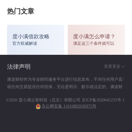
热门文章
由于爆胎而发生意外碰撞事故时，保险公司却给予
理赔。
度小满借款攻略
度小满怎么申请？
“这是因为投保车辆是遭遇意外碰撞事故，完全符
官方权威解读
满足这三个条件就可以
合车险理赔原则。但在理赔项目中，我们会扣除轮
法律声明
查看更多
胎更换费用。对于由于汽车爆胎造成的出险事故，
康波财经作为专业财经服务平台进行信息发布，不对任何用户及/
我们会按照事故全责计算理赔率，但通常要扣除
或任何交易提供任何担保，无论是明示、默示或法定的。康波财
经提供的各种信息及资料（包括但不限于文字、数据、图表及超
20%。”保险公司的一位主管表示，如果车主想尽
©2026 度小满云智科技（北京）有限公司
京ICP备2020045235号-1
链接）仅供参考（如：历史或预期收益不代表实际收益），不作
京公网安备 11010802036975号
为任何法律文件，亦不构成任何邀约、投资建议或承诺，用户应
可能打地规避风险，最好是投保一份不计免陪险，
依其独立判断做出决策。用户据此进行决策而产生的风险等后果
请自行承担，康波财经不承担任何责任。
将事故责任免赔额都“转嫁”给保险公司，享受到全