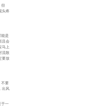
。但
现头疼
可能是
而且会
应马上
对流散
定要放
，不要
，出风
至于一