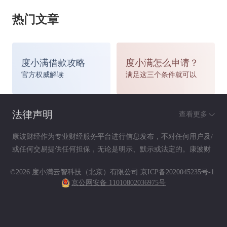
如果各种故障现象齐全，肯定要检查雨刮片。方法
热门文章
是将雨刮拉起来，用手指在清洁后的橡胶雨刮片上
摸一摸，检查是否有损坏及橡胶叶片的弹性怎样。
度小满借款攻略
度小满怎么申请？
若叶片老化、硬化，出现裂纹，就应及时更换。此
官方权威解读
满足这三个条件就可以
外，还要
法律声明
查看更多
注意支杆连接至摇臂的方式是否匹配，因为有的支
康波财经作为专业财经服务平台进行信息发布，不对任何用户及/
或任何交易提供任何担保，无论是明示、默示或法定的。康波财
杆是用螺丝固定到摇臂上的，而有些则是用建点的
经提供的各种信息及资料（包括但不限于文字、数据、图表及超
©2026 度小满云智科技（北京）有限公司
京ICP备2020045235号-1
链接）仅供参考（如：历史或预期收益不代表实际收益），不作
凸扣锁死的，买的时候一定要认准。
京公网安备 11010802036975号
为任何法律文件，亦不构成任何邀约、投资建议或承诺，用户应
依其独立判断做出决策。用户据此进行决策而产生的风险等后果
用车时候多注意
请自行承担，康波财经不承担任何责任。