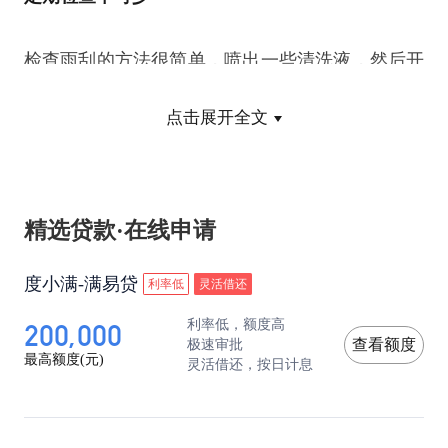
检查雨刮的方法很简单，喷出一些清洗液，然后开
动雨刮，留意它的动作是否流畅，留心听听是否有
点击展开全文
较大的声音，如有的话，就表示雨刮过分压向玻
璃，必须做出适当的调、校。当雨刮扫完一至两下
精选贷款·在线申请
之后，看看是否有水分留在挡风玻璃上，同时观察
度小满-满易贷
利率低
灵活借还
一下是否会留下一些划痕，如果很明显地见到划痕
200,000
利率低，额度高
的话，就表示雨刮上的刮水胶条已经老化，应该更
极速审批
查看额度
最高额度(元)
灵活借还，按日计息
换新的胶条了。