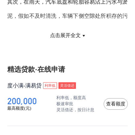
其次，在雨天，汽车底盘和轮胎容易沾上污水与淤
泥，假如不及时清洗，车辆下侧空隙处所积存的污
泥和湿气就会藏匿在里面，一遇阴湿天气，就容易
点击展开全文
生锈。因此，在雨水较多的夏季，别忘雨天过后对
整个车身进行认真清洗。
精选贷款·在线申请
此外，在爱车身上打上一层油性保护膜，可以有效
度小满-满易贷
利率低
灵活借还
防止雨水直接腐蚀漆面。
200,000
利率低，额度高
极速审批
查看额度
最高额度(元)
灵活借还，按日计息
同时，提醒车主，车漆和我们皮肤一样，需要定期
的护理和保养。在非雨季，除了进行必要的漆面美