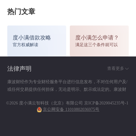
容外，车主也应该常洗车。经常洗车，可以去除黏
热门文章
附在车漆表面上的尘土、柏油、树脂等，保持漆面
光滑，减少做漆面保养的机会。
度小满借款攻略
度小满怎么申请？
官方权威解读
满足这三个条件就可以
“大洗”可选电脑洗车
法律声明
查看更多
雨天洗车不仅是因为车脏，更为重要的是为了保护
康波财经作为专业财经服务平台进行信息发布，不对任何用户及/
车漆和部分裸露在外的零部件。
或任何交易提供任何担保，无论是明示、默示或法定的。康波财
经提供的各种信息及资料（包括但不限于文字、数据、图表及超
©2026 度小满云智科技（北京）有限公司
京ICP备2020045235号-1
链接）仅供参考（如：历史或预期收益不代表实际收益），不作
在洗车方式上，市面上较为常见的分为自动化电脑
京公网安备 11010802036975号
为任何法律文件，亦不构成任何邀约、投资建议或承诺，用户应
洗车和手工洗车两种。当然车主也可以自己动手洗
依其独立判断做出决策。用户据此进行决策而产生的风险等后果
请自行承担，康波财经不承担任何责任。
车。