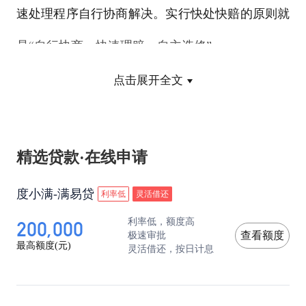
速处理程序自行协商解决。实行快处快赔的原则就
是“自行协商、快速理赔、自主选修”。
点击展开全文
程序 先撤现场再填《协议书》
那么，发生符合《办法》规定情形的轻微交通事故
精选贷款·在线申请
后，当事人应当按照什么样的步骤撤离现场、协商
度小满-满易贷
利率低
灵活借还
解决呢？
200,000
利率低，额度高
极速审批
查看额度
首先，立即停车，开启危险报警闪光灯(夜间还须
最高额度(元)
灵活借还，按日计息
开启示宽灯和尾灯)，相互记录车辆号牌并交换联
系方式(例如交换名片、互相拨打移动电话)、约定