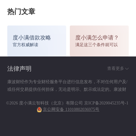
热门文章
撤离现场后停车等候的地点；其次，在确保安全的
情况下、立即将事故车辆就近移至不妨碍交通的地
度小满借款攻略
度小满怎么申请？
点，设置警告标志；第三，双方当事人相互查验驾
官方权威解读
满足这三个条件就可以
驶证(双方要主动出示驾驶证，相互查验驾驶证照
法律声明
查看更多
片与其本人是否相符)、行驶证(相互查验行驶证与
康波财经作为专业财经服务平台进行信息发布，不对任何用户及/
其车辆是否相符)和保险凭证，自行确定事故责
或任何交易提供任何担保，无论是明示、默示或法定的。康波财
经提供的各种信息及资料（包括但不限于文字、数据、图表及超
任；最后，要立即向保险公司报案并索取报案号
©2026 度小满云智科技（北京）有限公司
京ICP备2020045235号-1
链接）仅供参考（如：历史或预期收益不代表实际收益），不作
京公网安备 11010802036975号
为任何法律文件，亦不构成任何邀约、投资建议或承诺，用户应
(保险公司的报案服务电话提供全天候24小时服
依其独立判断做出决策。用户据此进行决策而产生的风险等后果
请自行承担，康波财经不承担任何责任。
务)，填写《西安市轻微交通事故当事人自行协商