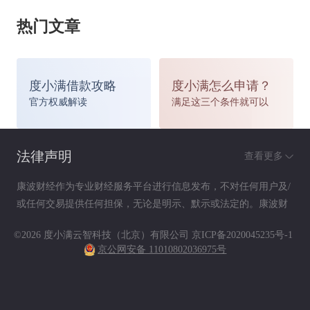
初，最好做到防患于未然。如果真要给爱车上“全
热门文章
险”，就尽量多的考虑平时比较容易出问题或者损
坏的汽车部件。
度小满借款攻略
度小满怎么申请？
官方权威解读
满足这三个条件就可以
就说爆胎引起的不理赔现象，其实车主可事先在投
保常规险种的同时，再单独购买轮胎损害险，这样
法律声明
查看更多
事后轮胎出现爆胎等情况，就可以按照投保的单独
康波财经作为专业财经服务平台进行信息发布，不对任何用户及/
或任何交易提供任何担保，无论是明示、默示或法定的。康波财
险种进行理赔了。而且几百元的投保费用，车主也
经提供的各种信息及资料（包括但不限于文字、数据、图表及超
©2026 度小满云智科技（北京）有限公司
京ICP备2020045235号-1
链接）仅供参考（如：历史或预期收益不代表实际收益），不作
比较能接受。
京公网安备 11010802036975号
为任何法律文件，亦不构成任何邀约、投资建议或承诺，用户应
依其独立判断做出决策。用户据此进行决策而产生的风险等后果
另外，车主在购买轮胎险以备不测的同时，平时也
请自行承担，康波财经不承担任何责任。