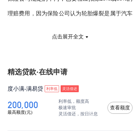
理赔费用，因为保险公司认为轮胎爆裂是属于汽车
零部件自然老化所造成的，没有明确的责任人，而
点击展开全文
扣除的部分将被划为不计免赔的范畴。
案例贴士
精选贷款·在线申请
对于因为爆胎引起的保险理赔，赔与不赔关键在于
度小满-满易贷
利率低
灵活借还
爆胎是否引起了其他事故的发生。但是，如果要等
200,000
利率低，额度高
极速审批
查看额度
到事故发生后，再去追究是谁的责任，显然已是亡
最高额度(元)
灵活借还，按日计息
羊补牢，为时已晚。因此，建议车主在购买保险之