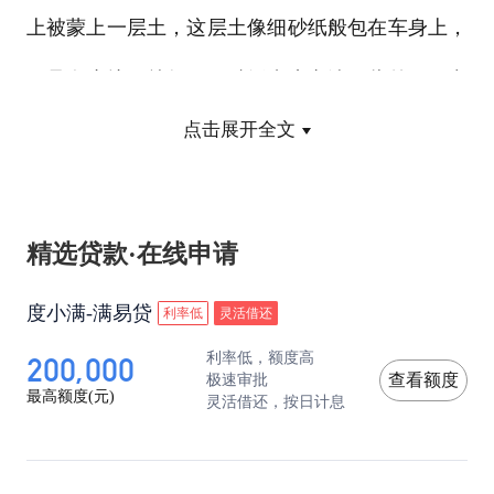
上被蒙上一层土，这层土像细砂纸般包在车身上，
一旦有摩擦，就如同用砂纸来磨车漆；此外，雨中
点击展开全文
含有各种有害物质，被泥沙吸住后，酸雨就很容易
腐蚀车漆。第三方面，雨后车身上的泥水遇到阳光
的照射会提高车身表面温度，使车漆表面一点一点
精选贷款·在线申请
被腐蚀。因此啊，观念得变了，即使是下雨天气，
度小满-满易贷
利率低
灵活借还
也要勤洗车。
200,000
利率低，额度高
极速审批
查看额度
最高额度(元)
灵活借还，按日计息
方法二：雨前雨后常打蜡
雨天汽车保养尤其重要，特别是雨前雨后都要进行