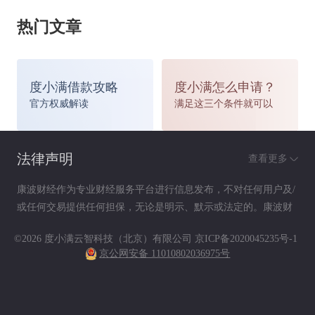
漆面保养。雨前打蜡漆面能产生一层保护膜，起到
热门文章
密封的作用，防止雨水对车漆造成酸性腐蚀。
度小满借款攻略
度小满怎么申请？
雨水较多的季节，最好能给爱车进行一次漆面养
官方权威解读
满足这三个条件就可以
护，或者至少一个月给车打两次蜡。漆面养护可以
法律声明
查看更多
选择漆面封釉或镀膜。漆面封釉后会形成网状保护
康波财经作为专业财经服务平台进行信息发布，不对任何用户及/
膜，大大提高了原车的光泽度，也可以减少酸性物
或任何交易提供任何担保，无论是明示、默示或法定的。康波财
经提供的各种信息及资料（包括但不限于文字、数据、图表及超
质对车漆的损害。
©2026 度小满云智科技（北京）有限公司
京ICP备2020045235号-1
链接）仅供参考（如：历史或预期收益不代表实际收益），不作
京公网安备 11010802036975号
为任何法律文件，亦不构成任何邀约、投资建议或承诺，用户应
依其独立判断做出决策。用户据此进行决策而产生的风险等后果
漆膜保护增光蜡中所独有的成分可有效地抵御紫外
请自行承担，康波财经不承担任何责任。
线、酸雨、静电粉尘、水渍等的侵害，上蜡后的漆