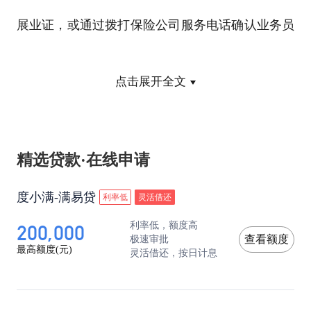
展业证，或通过拨打保险公司服务电话确认业务员
或代理方的销售资格，以免买到假保单或遇到其他
点击展开全文
不规范的操作问题，影响日后索赔。
四是投保人在提交保险申请后，一定要及时足额缴
精选贷款·在线申请
纳保险费，同时向保险公司或代理人索要保单正本
度小满-满易贷
利率低
灵活借还
原件，作为投保证据。特别要注意查看保单上的承
200,000
利率低，额度高
保公司名称，核对承保公司是否为本地公司，如投
极速审批
查看额度
最高额度(元)
灵活借还，按日计息
保异地公司，一旦出险，在查勘、理赔等售后服务
方面会遇到麻烦；此外还要特别关注条款中的保险