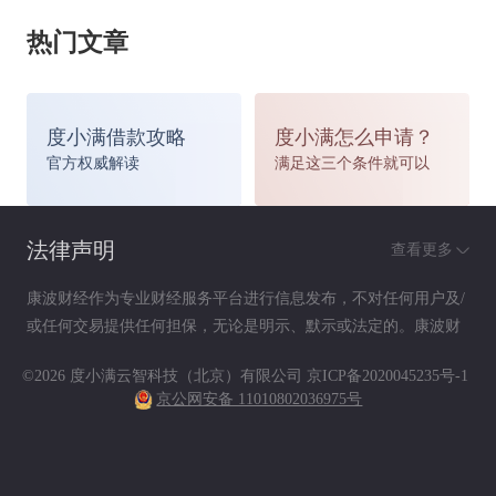
责任、责任免除（除外责任）、特别约定、投保人
热门文章
义务、赔偿处理、免赔率或者免赔额等内容。
度小满借款攻略
度小满怎么申请？
五是根据国家有关规定，保险公司现承担车船税的
官方权威解读
满足这三个条件就可以
代收代缴义务，保户在投保时，应通过保险公司一
法律声明
查看更多
并缴纳车船税。
康波财经作为专业财经服务平台进行信息发布，不对任何用户及/
或任何交易提供任何担保，无论是明示、默示或法定的。康波财
六是投保人收到保单后，可通过保险公司客户服务
经提供的各种信息及资料（包括但不限于文字、数据、图表及超
©2026 度小满云智科技（北京）有限公司
京ICP备2020045235号-1
电话或其他可行方式与公司联系，核对公司记录的
链接）仅供参考（如：历史或预期收益不代表实际收益），不作
京公网安备 11010802036975号
为任何法律文件，亦不构成任何邀约、投资建议或承诺，用户应
保费是否与自己缴纳的保费一致，特别是通过中间
依其独立判断做出决策。用户据此进行决策而产生的风险等后果
请自行承担，康波财经不承担任何责任。
人办理业务时更要注意核对。