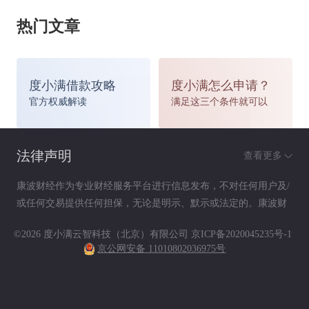
持续的雨雪导致很多航班延误、铁路火车受阻、多条高速公
热门文章
路封路。业内人士称，由于恶劣天气引起的“旅程延误”和“旅程取
消”情况，也在保险公司承保范围内。市民在挑选旅游保险产品时
度小满借款攻略
度小满怎么申请？
官方权威解读
满足这三个条件就可以
要留意是否有以上两项保障，并提醒所有已经购买了相关保障的
旅客，及时向保险公司报案并索赔。
法律声明
查看更多
康波财经作为专业财经服务平台进行信息发布，不对任何用户及/
或任何交易提供任何担保，无论是明示、默示或法定的。康波财
在发生“旅程延误”以及“旅程取消”的情况时，旅客必须要向
经提供的各种信息及资料（包括但不限于文字、数据、图表及超
©2026 度小满云智科技（北京）有限公司
京ICP备2020045235号-1
链接）仅供参考（如：历史或预期收益不代表实际收益），不作
相关部门(例如机场、或者航空公司)索取关于航班更改的书面证
京公网安备 11010802036975号
为任何法律文件，亦不构成任何邀约、投资建议或承诺，用户应
依其独立判断做出决策。用户据此进行决策而产生的风险等后果
明以及其他相关资料，以便向保险公司索赔。记者从虹桥机场保
请自行承担，康波财经不承担任何责任。
险销售处了解到，在1月雪灾时，对于延误航班的旅客，航空公司