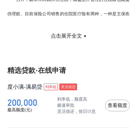
供理赔。目前保险公司销售的住院医疗险有两种，一种是主保疾
病住院，另外一种还包含意外住院，伤者在住院及理赔时候，要
点击展开全文
看清楚保险责任。一位因为骨折而住院的伤者对记者说，当时他
购买的意外保险只赔付身故、残疾两种，在购买的时候他也没有
精选贷款·在线申请
仔细看保单，购买的保单并不涵盖意外医疗责任，结果现在骨折
住院，买了保险却没有赔付。
度小满-满易贷
利率低
灵活借还
200,000
利率低，额度高
极速审批
查看额度
最高额度(元)
灵活借还，按日计息
旅程延误：需索取书面更改证明