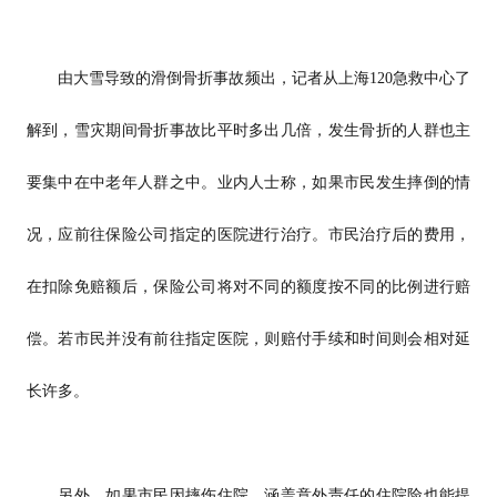
由大雪导致的滑倒骨折事故频出，记者从上海120急救中心了
解到，雪灾期间骨折事故比平时多出几倍，发生骨折的人群也主
要集中在中老年人群之中。业内人士称，如果市民发生摔倒的情
况，应前往保险公司指定的医院进行治疗。市民治疗后的费用，
在扣除免赔额后，保险公司将对不同的额度按不同的比例进行赔
偿。若市民并没有前往指定医院，则赔付手续和时间则会相对延
长许多。
另外，如果市民因摔伤住院，涵盖意外责任的住院险也能提