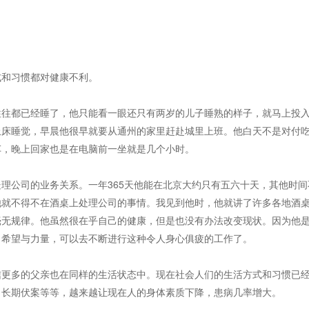
和习惯都对健康不利。
往都已经睡了，他只能看一眼还只有两岁的儿子睡熟的样子，就马上投
上床睡觉，早晨他很早就要从通州的家里赶赴城里上班。他白天不是对付
车，晚上回家也是在电脑前一坐就是几个小时。
公司的业务关系。一年365天他能在北京大约只有五六十天，其他时间
他就不得不在酒桌上处理公司的事情。我见到他时，他就讲了许多各地酒
毫无规律。他虽然很在乎自己的健康，但是也没有办法改变现状。因为他
了希望与力量，可以去不断进行这种令人身心俱疲的工作了。
更多的父亲也在同样的生活状态中。现在社会人们的生活方式和习惯已
、长期伏案等等，越来越让现在人的身体素质下降，患病几率增大。