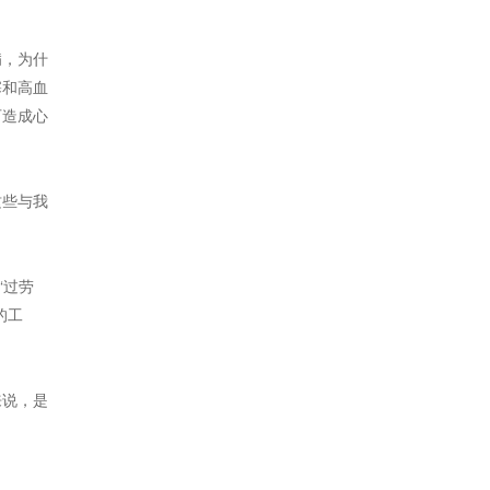
病，为什
塞和高血
可造成心
这些与我
“过劳
的工
来说，是