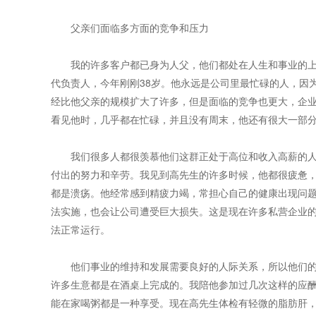
父亲们面临多方面的竞争和压力
我的许多客户都已身为人父，他们都处在人生和事业的上
代负责人，今年刚刚38岁。他永远是公司里最忙碌的人，因
经比他父亲的规模扩大了许多，但是面临的竞争也更大，企
看见他时，几乎都在忙碌，并且没有周末，他还有很大一部
我们很多人都很羡慕他们这群正处于高位和收入高薪的人
付出的努力和辛劳。我见到高先生的许多时候，他都很疲惫
都是溃疡。他经常感到精疲力竭，常担心自己的健康出现问
法实施，也会让公司遭受巨大损失。这是现在许多私营企业
法正常运行。
他们事业的维持和发展需要良好的人际关系，所以他们的
许多生意都是在酒桌上完成的。我陪他参加过几次这样的应
能在家喝粥都是一种享受。现在高先生体检有轻微的脂肪肝