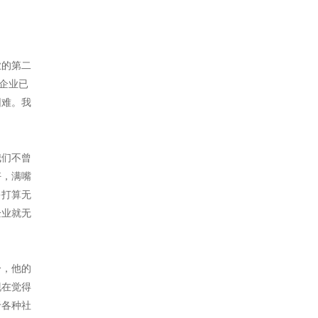
业的第二
企业已
困难。我
我们不曾
好，满嘴
多打算无
企业就无
分，他的
现在觉得
于各种社