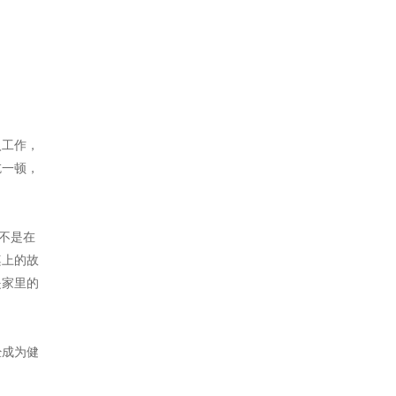
入工作，
吃一顿，
不是在
桌上的故
是家里的
经成为健