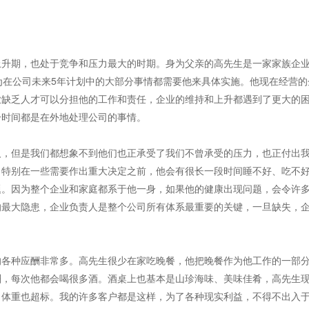
升期，也处于竞争和压力最大的时期。身为父亲的高先生是一家家族企
为在公司未来5年计划中的大部分事情都需要他来具体实施。他现在经营的
业缺乏人才可以分担他的工作和责任，企业的维持和上升都遇到了更大的
分时间都是在外地处理公司的事情。
，但是我们都想象不到他们也正承受了我们不曾承受的压力，也正付出
，特别在一些需要作出重大决定之前，他会有很长一段时间睡不好、吃不
题。因为整个企业和家庭都系于他一身，如果他的健康出现问题，会令许
的最大隐患，企业负责人是整个公司所有体系最重要的关键，一旦缺失，
各种应酬非常多。高先生很少在家吃晚餐，他把晚餐作为他工作的一部
酬，每次他都会喝很多酒。酒桌上也基本是山珍海味、美味佳肴，高先生
，体重也超标。我的许多客户都是这样，为了各种现实利益，不得不出入