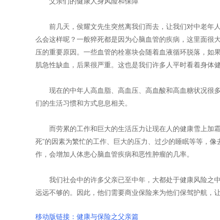
父亲们的健康人身风险和保障
前几天，侯耀文先生突然离我们而去，让我们对中老年人
么会这样呢？一般猝死都是因为心脑血管的疾病，这里面很
压的重要原因。一些血管的栓塞块会随着血液循环脱落，如
肌急性缺血，后果很严重。这也是我们许多人平时看着身体
现在的中年人高血脂、高血压、高血酸和高血糖状况很多
们的生活习惯和方式息息相关。
而劳累的工作和巨大的生活压力让现在人的健康雪上加霜。
死”的因素为繁忙的工作、巨大的压力、过少的睡眠等等，像
作，会增加人体患心脑血管疾病和恶性肿瘤的几率。
我们社会中的许多父亲已至中年，大都处于健康风险之中
远远不够的。因此，他们需要商业保险来为他们保驾护航，
移动版链接：健康与保险之父亲篇