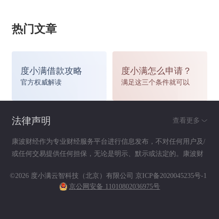
热门文章
度小满借款攻略
度小满怎么申请？
官方权威解读
满足这三个条件就可以
法律声明
查看更多
康波财经作为专业财经服务平台进行信息发布，不对任何用户及/
或任何交易提供任何担保，无论是明示、默示或法定的。康波财
经提供的各种信息及资料（包括但不限于文字、数据、图表及超
©2026 度小满云智科技（北京）有限公司
京ICP备2020045235号-1
链接）仅供参考（如：历史或预期收益不代表实际收益），不作
京公网安备 11010802036975号
为任何法律文件，亦不构成任何邀约、投资建议或承诺，用户应
依其独立判断做出决策。用户据此进行决策而产生的风险等后果
请自行承担，康波财经不承担任何责任。