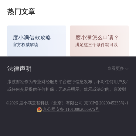
重大疾病中发生率和理赔率最高的6种疾病。
热门文章
这6种重大疾病是：恶性肿瘤——不包括部分
度小满借款攻略
度小满怎么申请？
官方权威解读
满足这三个条件就可以
早期恶性肿瘤；急性心肌梗塞；脑中风后遗症——
永久性的功能障碍；重大器官移植术或造血干细胞
法律声明
查看更多
移植术——须异体移植手术；冠状动脉搭桥术（或
康波财经作为专业财经服务平台进行信息发布，不对任何用户及/
或任何交易提供任何担保，无论是明示、默示或法定的。康波财
称冠状动脉旁路移植术）——须开胸手术；终末期
经提供的各种信息及资料（包括但不限于文字、数据、图表及超
©2026 度小满云智科技（北京）有限公司
京ICP备2020045235号-1
链接）仅供参考（如：历史或预期收益不代表实际收益），不作
肾病（或称慢性肾功能衰竭尿毒症期）——须透析
京公网安备 11010802036975号
为任何法律文件，亦不构成任何邀约、投资建议或承诺，用户应
依其独立判断做出决策。用户据此进行决策而产生的风险等后果
治疗或肾脏移植手术。
请自行承担，康波财经不承担任何责任。