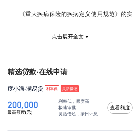
《重大疾病保险的疾病定义使用规范》的实
施，使重疾险条款更加有利于消费者。记者日前在
点击展开全文
一家健康险公司的重疾险条款中发现，甚至连痔疮
手术都被列入了保障范围。
精选贷款·在线申请
据介绍，《规范》主要根据成年人重疾险的特
度小满-满易贷
利率低
灵活借还
200,000
利率低，额度高
点，对重疾险产品中最常见的25种疾病定义进行了
极速审批
查看额度
最高额度(元)
灵活借还，按日计息
统一和规范，明确要求保险行业使用统一的重疾定
义后，成年人重疾险产品的保障范围必须包括25种