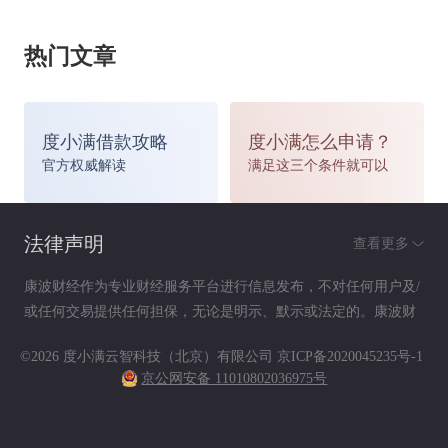
热门文章
度小满借款攻略
度小满怎么申请？
官方权威解读
满足这三个条件就可以
法律声明
查看更多
康波财经作为专业财经服务平台进行信息发布，不对任何用户及/
或任何交易提供任何担保，无论是明示、默示或法定的。康波财
经提供的各种信息及资料（包括但不限于文字、数据、图表及超
©2026 度小满云智科技（北京）有限公司
京ICP备2020045235号-1
链接）仅供参考（如：历史或预期收益不代表实际收益），不作
京公网安备 11010802036975号
为任何法律文件，亦不构成任何邀约、投资建议或承诺，用户应
依其独立判断做出决策。用户据此进行决策而产生的风险等后果
请自行承担，康波财经不承担任何责任。