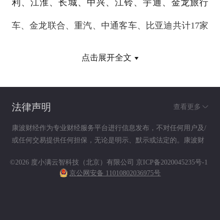
利、江淮、长城、中兴、江铃、宇通、金龙旅行
车、金龙联合、重汽、中通客车、比亚迪共计17家
汽车出口基地企业签署了全面战略合作协议。其
点击展开全文
后，中国信保又陆续与华晨汽车集团、辽宁曙光汽
车集团、江西昌河汽车股份有限公司、陕西重型汽
法律声明
查看更多
车有限公司等签署了全面合作协议，目前与中国信
康波财经作为专业财经服务平台进行信息发布，不对任何用户及/
或任何交易提供任何担保，无论是明示、默示或法定的。康波财
保签署全面合作协议的汽车企业已达22家。
经提供的各种信息及资料（包括但不限于文字、数据、图表及超
©2026 度小满云智科技（北京）有限公司
京ICP备2020045235号-1
链接）仅供参考（如：历史或预期收益不代表实际收益），不作
京公网安备 11010802036975号
为任何法律文件，亦不构成任何邀约、投资建议或承诺，用户应
为更优质、快捷、全面地服务于汽车出口企
依其独立判断做出决策。用户据此进行决策而产生的风险等后果
请自行承担，康波财经不承担任何责任。
业，中国信保于2006年9月推出了公司内部支持汽