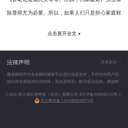
险显得尤为必要。所以，如果人们只是担心家庭财
产蒙受意外损失的话，记者建议，消费者购买传统
点击展开全文
保障型的财险品种，一年的保费很低，一般花费几
百元就可以得到5万~10万元的保额，保障也比较全
法律声明
查看更多
面，除了涵盖房屋、装潢、家电、家具方面的意外
康波财经作为专业财经服务平台进行信息发布，不对任何用户及/
损失之外，还包括了盗窃损失等。记者了解到，本
或任何交易提供任何担保，无论是明示、默示或法定的。康波财
经提供的各种信息及资料（包括但不限于文字、数据、图表及超
市多家财险公司都有这种家财险品种，消费者购买
©2026 度小满云智科技（北京）有限公司
京ICP备2020045235号-1
链接）仅供参考（如：历史或预期收益不代表实际收益），不作
京公网安备 11010802036975号
为任何法律文件，亦不构成任何邀约、投资建议或承诺，用户应
的方式也比较灵活，除了向各公司的保险代理人投
依其独立判断做出决策。用户据此进行决策而产生的风险等后果
请自行承担，康波财经不承担任何责任。
保外，银行网点也有代为销售的。不仅如此，有些